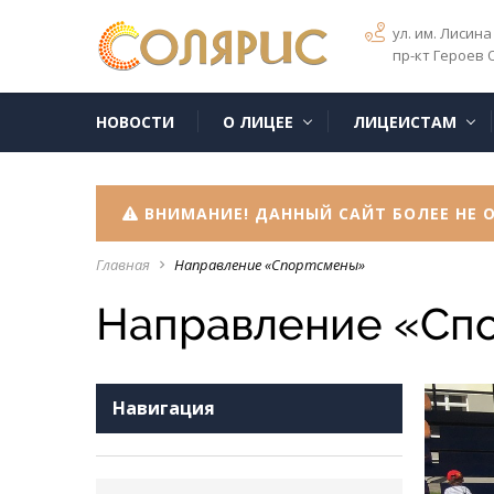
ул. им. Лисина 
пр-кт Героев 
НОВОСТИ
О ЛИЦЕЕ
ЛИЦЕИСТАМ
ВНИМАНИЕ! ДАННЫЙ САЙТ БОЛЕЕ НЕ О
Главная
Направление «Спортсмены»
navigate_next
Направление «Сп
Навигация