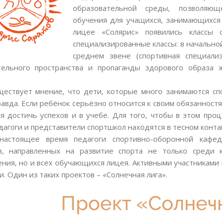
образовательной среды, позволяю
обучения для учащихся, занимающихся 
лицее «Солярис» появились классы 
специализированные классы: в начальной
среднем звене (спортивная специали
тельного пространства и пропаганды здорового образа
ществует мнение, что дети, которые много занимаются спо
авда. Если ребёнок серьёзно относится к своим обязанностя
ся достичь успехов и в учебе. Для того, чтобы в этом проц
агоги и представители спортшкол находятся в тесном конта
настоящее время педагоги спортивно-оборонной кафе
в, направленных на развитие спорта не только среди к
ения, но и всех обучающихся лицея. Активными участниками 
. Один из таких проектов – «Солнечная лига».
Проект «Солнеч