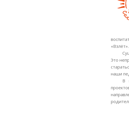
воспита
«Взлёт».
Су
Это непр
старать
наши пед
В 
проекто
направл
родители