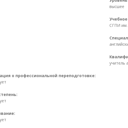
Уровень
высшее
Учебное
СГПИ им.
Специал
английск
Квалифи
учитель 
ция о профессиональной переподготовке:
ует
степень:
ует
звание:
ует