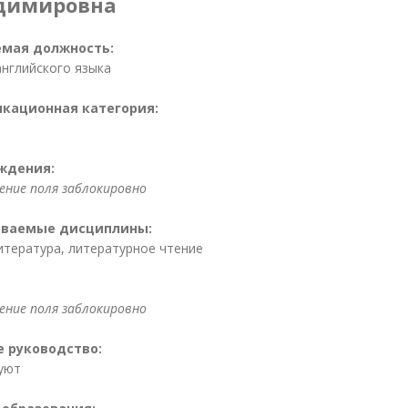
адимировна
мая должность:
английского языка
кационная категория:
ждения:
ние поля заблокировно
ваемые дисциплины:
итература, литературное чтение
ние поля заблокировно
е руководство:
уют