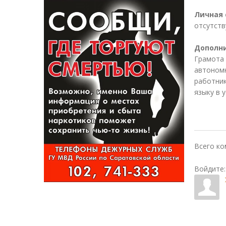
Личная 
отсутств
Дополн
Грамота 
автономн
работник
языку в 
Всего к
Войдите: