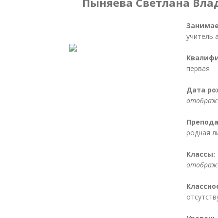
Пыняева Светлана Вл
Занимае
учитель 
Квалифи
первая
Дата ро
отображе
Препода
родная л
Классы:
отображе
Классно
отсутств