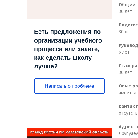
Общий т
30 лет
Педагог
Есть предложения по
30 лет
организации учебного
Руковод
процесса или знаете,
6 лет
как сделать школу
Стаж ра
лучше?
30 лет
Опыт ра
Написать о проблеме
имеется
Контакт
отсутств
Адрес э
s.pynyaev