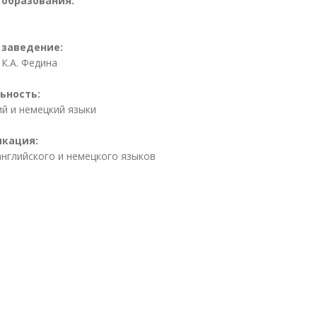
 образования:
 заведение:
 К.А. Федина
ьность:
ий и немецкий языки
кация:
английского и немецкого языков