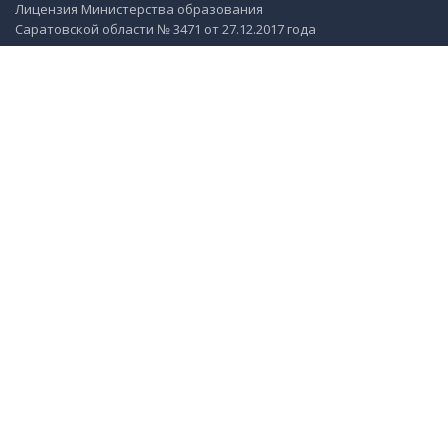
Лицензия Министерства образования
Саратовской области № 3471 от 27.12.2017 года
Контактные данные
г. Саратов, ул. им. Лисина С.П., зд. 7 Б
+7 (8452) 74-00-01
г. Саратов, пр-кт Героев Отечества, зд. 11 А
+7 (8452) 74-00-02
mail@solaris64.ru
Служебная информация
$URI_ID$
:
nwEnt692
$PAGE_ID$
:
entry