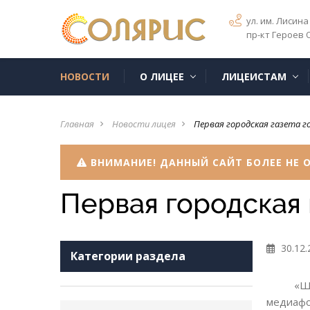
ул. им. Лисина 
пр-кт Героев 
НОВОСТИ
О ЛИЦЕЕ
ЛИЦЕИСТАМ
Главная
Новости лицея
Первая городская газета г
navigate_next
navigate_next
ВНИМАНИЕ! ДАННЫЙ САЙТ БОЛЕЕ НЕ О
Первая городская 
30.12.
Категории раздела
«Ш
медиафо