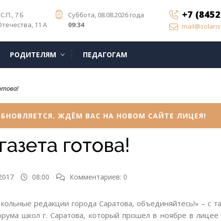
+7 (8452
С.П., 7 Б
Суббота, 08.08.2026 года
Отечества, 11 А
09:34
mail@solaris
РОДИТЕЛЯМ
ПЕДАГОГАМ
отова!
БНОВЛЯЕТСЯ. ЖДЁМ ВАС НА НОВОМ САЙТЕ ЛИЦЕЯ!
газета готова!
2017
08:00
Комментариев: 0
кольные редакции города Саратова, объединяйтесь!» – с т
рума школ г. Саратова, который прошел в ноябре в лицее 